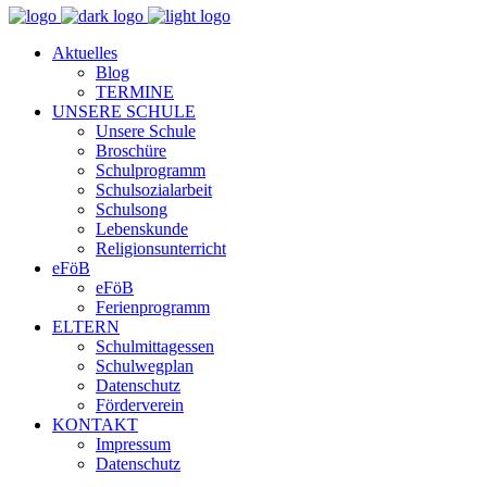
Aktuelles
Blog
TERMINE
UNSERE SCHULE
Unsere Schule
Broschüre
Schulprogramm
Schulsozialarbeit
Schulsong
Lebenskunde
Religionsunterricht
eFöB
eFöB
Ferienprogramm
ELTERN
Schulmittagessen
Schulwegplan
Datenschutz
Förderverein
KONTAKT
Impressum
Datenschutz