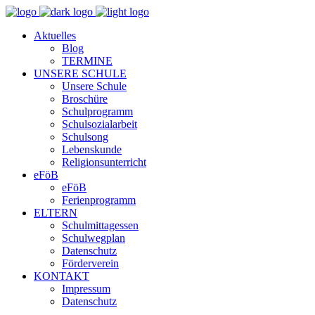
Aktuelles
Blog
TERMINE
UNSERE SCHULE
Unsere Schule
Broschüre
Schulprogramm
Schulsozialarbeit
Schulsong
Lebenskunde
Religionsunterricht
eFöB
eFöB
Ferienprogramm
ELTERN
Schulmittagessen
Schulwegplan
Datenschutz
Förderverein
KONTAKT
Impressum
Datenschutz